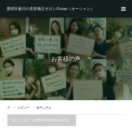
墨田区菊川の美容矯正サロンOcean（オーシャン）
お客様の声
レビュー
あやこさん
あやこさん （女性/30代前半/会社員）