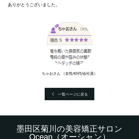
ありがとうございました。
ちゃおさん （女性/40代/会社員）
一覧ページに戻る
墨田区菊川の美容矯正サロン
Ocean（オーシャン）