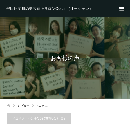
墨田区菊川の美容矯正サロンOcean（オーシャン）
お客様の声
レビュー
ペコさん
ペコさん （女性/30代前半/会社員）