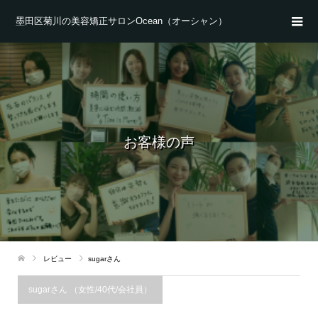
墨田区菊川の美容矯正サロンOcean（オーシャン）
お客様の声
レビュー
sugarさん
sugarさん （女性/40代/会社員）